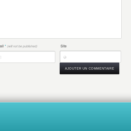
ail
*
Site
(will not be published)